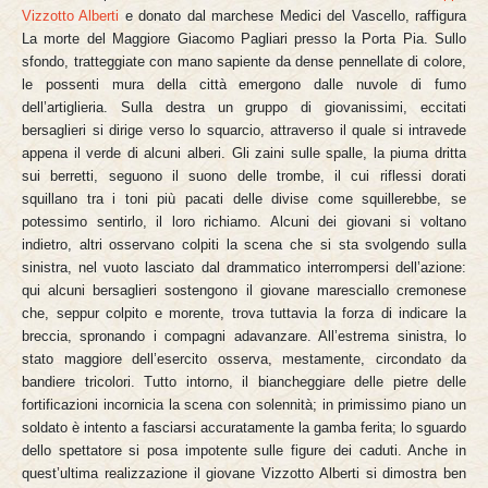
Vizzotto Alberti
e donato dal marchese Medici del Vascello, raffigura
La morte del Maggiore Giacomo Pagliari presso la Porta Pia. Sullo
sfondo, tratteggiate con mano sapiente da dense pennellate di colore,
le possenti mura della città emergono dalle nuvole di fumo
dell’artiglieria. Sulla destra un gruppo di giovanissimi, eccitati
bersaglieri si dirige verso lo squarcio, attraverso il quale si intravede
appena il verde di alcuni alberi. Gli zaini sulle spalle, la piuma dritta
sui berretti, seguono il suono delle trombe, il cui riflessi dorati
squillano tra i toni più pacati delle divise come squillerebbe, se
potessimo sentirlo, il loro richiamo. Alcuni dei giovani si voltano
indietro, altri osservano colpiti la scena che si sta svolgendo sulla
sinistra, nel vuoto lasciato dal drammatico interrompersi dell’azione:
qui alcuni bersaglieri sostengono il giovane maresciallo cremonese
che, seppur colpito e morente, trova tuttavia la forza di indicare la
breccia, spronando i compagni adavanzare. All’estrema sinistra, lo
stato maggiore dell’esercito osserva, mestamente, circondato da
bandiere tricolori. Tutto intorno, il biancheggiare delle pietre delle
fortificazioni incornicia la scena con solennità; in primissimo piano un
soldato è intento a fasciarsi accuratamente la gamba ferita; lo sguardo
dello spettatore si posa impotente sulle figure dei caduti. Anche in
quest’ultima realizzazione il giovane Vizzotto Alberti si dimostra ben